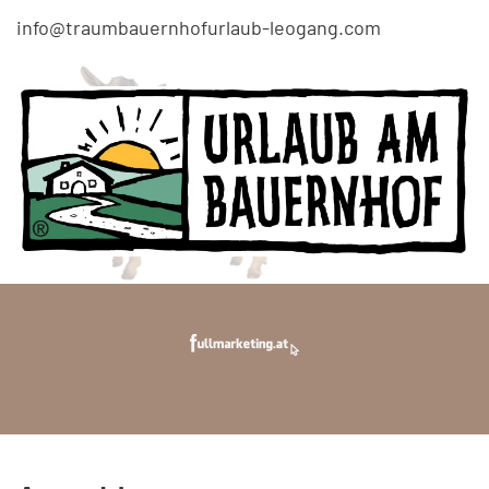
info@traumbauernhofurlaub-leogang.com