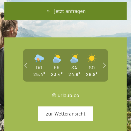
jetzt anfragen
DO
FR
SA
SO
25.4
°
23.4
°
24.8
°
29.8
°
© urlaub.co
zur Wetteransicht