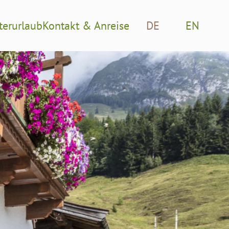
terurlaub
Kontakt & Anreise
DE
EN